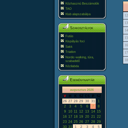
Közhasznú Beszámolók
TAO
Klub alapszabálya
12
13
Szakosztályok
14
Futás
15
Kispályás foci
16
Sakk
Triatlon
17
Nordic-walking, túra,
18
szabadidő
Kézilabda
Eseménynaptár
«
<
augusztus
2026
>
»
V
H
K
SZ
CS
P
SZ
26
27
28
29
30
31
1
2
3
4
5
6
7
8
9
10
11
12
13
14
15
16
17
18
19
20
21
22
23
24
25
26
27
28
29
30
31
1
2
3
4
5