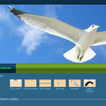
YNAPTÁR
tár
Év szerint
Hónap szerint
Hét szerint
Mai nap
Keresés
Ugrás
hónapra
nyek a héten :