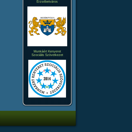
Erzsébetváros
Munkáért Kenyeret
Szociális Szövetkezet