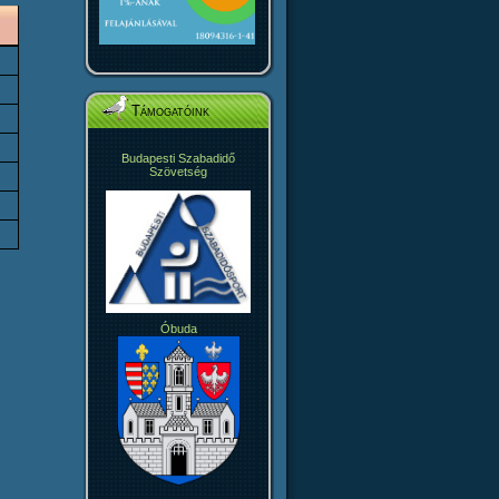
Támogatóink
Budapesti Szabadidő
Szövetség
Óbuda