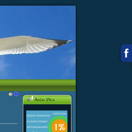
Adója 1%-a