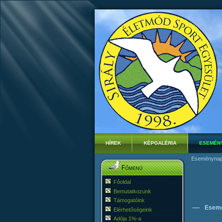
HÍREK
KÉPGALÉRIA
ESEMÉN
Eseménynap
Főmenü
Főoldal
Bemutatkozunk
Támogatóink
Esemé
Elérhetőségeink
Adója 1%-a