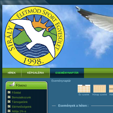
HÍREK
KÉPGALÉRIA
ESEMÉNYNAPTÁR
Eseménynaptár
Főmenü
Főoldal
Év szerint
Hónap szerint
Hét
Bemutatkozunk
Támogatóink
Események a héten :
Elérhetőségeink
Adója 1%-a