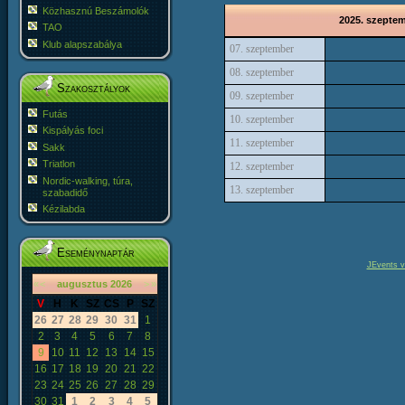
Közhasznú Beszámolók
2025. szeptem
TAO
Klub alapszabálya
07. szeptember
08. szeptember
Szakosztályok
09. szeptember
Futás
10. szeptember
Kispályás foci
11. szeptember
Sakk
Triatlon
12. szeptember
Nordic-walking, túra,
13. szeptember
szabadidő
Kézilabda
Eseménynaptár
JEvents v
«
<
augusztus
2026
>
»
V
H
K
SZ
CS
P
SZ
26
27
28
29
30
31
1
2
3
4
5
6
7
8
9
10
11
12
13
14
15
16
17
18
19
20
21
22
23
24
25
26
27
28
29
30
31
1
2
3
4
5