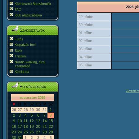
Közhasznú Beszámolók
2025. jú
TAO
Klub alapszabálya
29. június
30. június
Szakosztályok
01. július
Futás
02. július
Kispályás foci
03. július
Sakk
Triatlon
04. július
Nordic-walking, túra,
05. július
szabadidő
Kézilabda
Eseménynaptár
JEvents v
«
<
augusztus
2026
>
»
V
H
K
SZ
CS
P
SZ
26
27
28
29
30
31
1
2
3
4
5
6
7
8
9
10
11
12
13
14
15
16
17
18
19
20
21
22
23
24
25
26
27
28
29
30
31
1
2
3
4
5