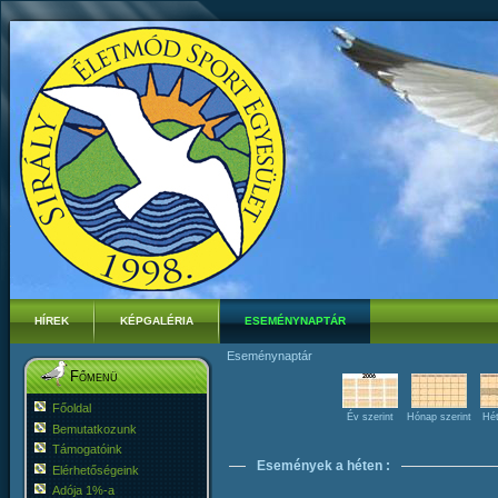
HÍREK
KÉPGALÉRIA
ESEMÉNYNAPTÁR
Eseménynaptár
Főmenü
Főoldal
Év szerint
Hónap szerint
Hét
Bemutatkozunk
Támogatóink
Események a héten :
Elérhetőségeink
Adója 1%-a