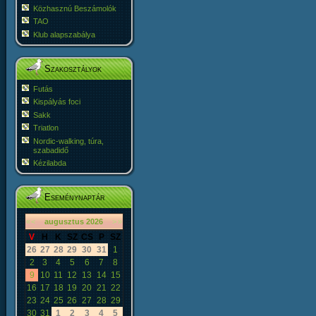
Közhasznú Beszámolók
TAO
Klub alapszabálya
Szakosztályok
Futás
Kispályás foci
Sakk
Triatlon
Nordic-walking, túra,
szabadidő
Kézilabda
Eseménynaptár
«
<
augusztus
2026
>
»
V
H
K
SZ
CS
P
SZ
26
27
28
29
30
31
1
2
3
4
5
6
7
8
9
10
11
12
13
14
15
16
17
18
19
20
21
22
23
24
25
26
27
28
29
30
31
1
2
3
4
5