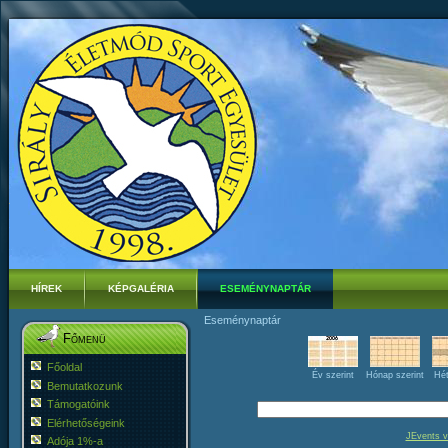
HÍREK
KÉPGALÉRIA
ESEMÉNYNAPTÁR
Eseménynaptár
Főmenü
Főoldal
Év szerint
Hónap szerint
Hét
Bemutatkozunk
Támogatóink
Elérhetőségeink
JEvents v
Adója 1%-a