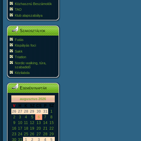
Közhasznú Beszámolók
TAO
Klub alapszabálya
Szakosztályok
Futás
Kispályás foci
Sakk
Triatlon
Nordic-walking, túra,
szabadidő
Kézilabda
Eseménynaptár
«
<
augusztus
2026
>
»
V
H
K
SZ
CS
P
SZ
26
27
28
29
30
31
1
2
3
4
5
6
7
8
9
10
11
12
13
14
15
16
17
18
19
20
21
22
23
24
25
26
27
28
29
30
31
1
2
3
4
5