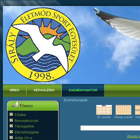
HÍREK
KÉPGALÉRIA
ESEMÉNYNAPTÁR
Eseménynaptár
Főmenü
Főoldal
Év szerint
Hónap szerint
Hét
Bemutatkozunk
Támogatóink
Elérhetőségeink
JEvents v
Adója 1%-a