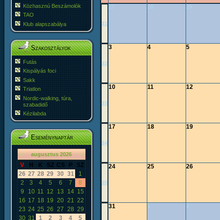
Közhasznú Beszámolók
27
28
29
TAO
31
Klub alapszabálya
3
4
5
Szakosztályok
Futás
32
Kispályás foci
Sakk
10
11
12
Triatlon
Nordic-walking, túra,
33
szabadidő
Kézilabda
17
18
19
Eseménynaptár
34
«
<
augusztus
2026
>
»
V
H
K
SZ
CS
P
SZ
24
25
26
26
27
28
29
30
31
1
2
3
4
5
6
7
8
35
9
10
11
12
13
14
15
16
17
18
19
20
21
22
31
1
2
23
24
25
26
27
28
29
30
31
1
2
3
4
5