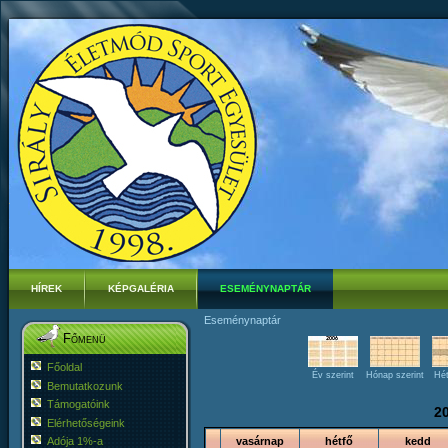
HÍREK
KÉPGALÉRIA
ESEMÉNYNAPTÁR
Eseménynaptár
Főmenü
Főoldal
Év szerint
Hónap szerint
Hét
Bemutatkozunk
Támogatóink
2
Elérhetőségeink
Adója 1%-a
vasárnap
hétfő
kedd