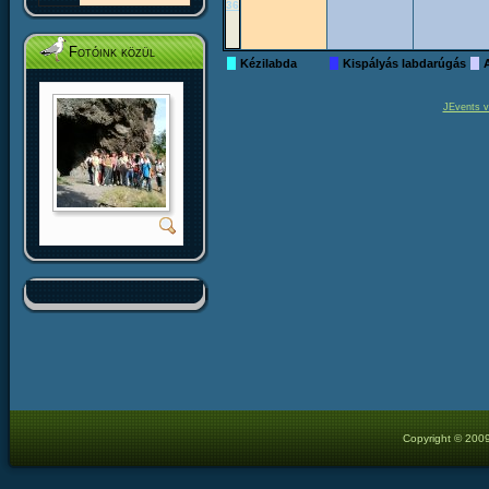
36
Fotóink közül
Kézilabda
Kispályás labdarúgás
JEvents v
Copyright © 2009 