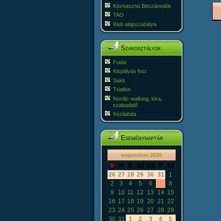
Közhasznú Beszámolók
TAO
Klub alapszabálya
Szakosztályok
Futás
Kispályás foci
Sakk
Triatlon
Nordic-walking, túra,
szabadidő
Kézilabda
Eseménynaptár
«
<
augusztus
2026
>
»
V
H
K
SZ
CS
P
SZ
26
27
28
29
30
31
1
2
3
4
5
6
7
8
9
10
11
12
13
14
15
16
17
18
19
20
21
22
23
24
25
26
27
28
29
30
31
1
2
3
4
5