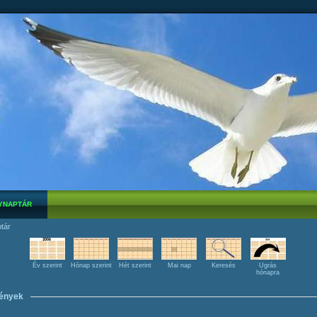
YNAPTÁR
tár
Év szerint
Hónap szerint
Hét szerint
Mai nap
Keresés
Ugrás
hónapra
ények