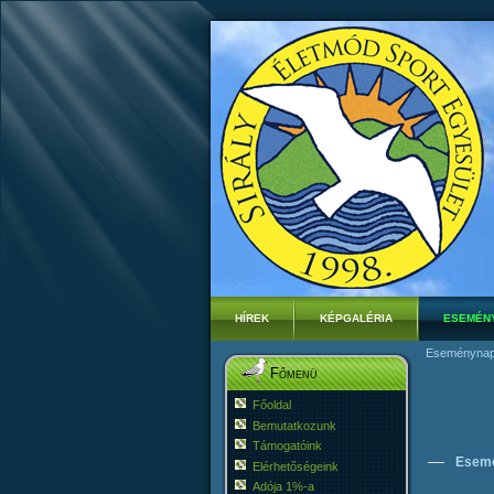
HÍREK
KÉPGALÉRIA
ESEMÉN
Eseménynap
Főmenü
Főoldal
Bemutatkozunk
Támogatóink
Esem
Elérhetőségeink
Adója 1%-a