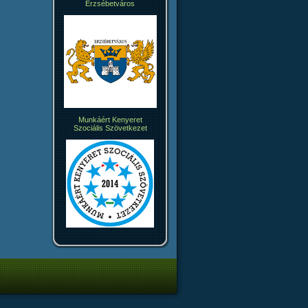
Erzsébetváros
Munkáért Kenyeret
Szociális Szövetkezet