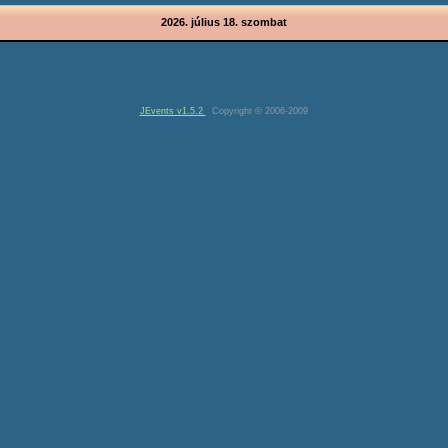
2026. július 18. szombat
JEvents v1.5.2
Copyright © 2006-2009