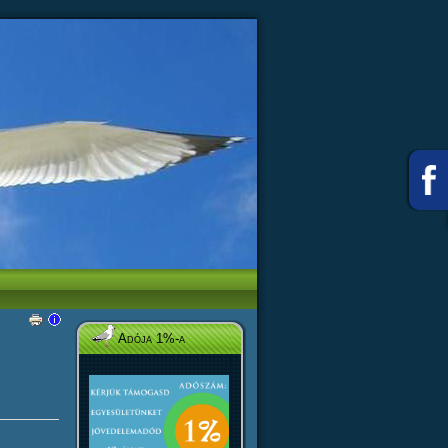
Adója 1%-a