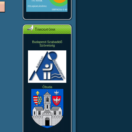
Támogatóink
Budapesti Szabadidő
Szövetség
Óbuda