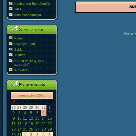
Közhasznú Beszámolók
2026
TAO
Klub alapszabálya
Szakosztályok
JEvents v
Futás
Kispályás foci
Sakk
Triatlon
Nordic-walking, túra,
szabadidő
Kézilabda
Eseménynaptár
«
<
augusztus
2026
>
»
V
H
K
SZ
CS
P
SZ
26
27
28
29
30
31
1
2
3
4
5
6
7
8
9
10
11
12
13
14
15
16
17
18
19
20
21
22
23
24
25
26
27
28
29
30
31
1
2
3
4
5