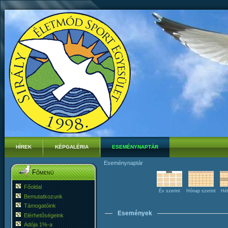
HÍREK
KÉPGALÉRIA
ESEMÉNYNAPTÁR
Eseménynaptár
Főmenü
Főoldal
Év szerint
Hónap szerint
Hét
Bemutatkozunk
Támogatóink
Események
Elérhetőségeink
Adója 1%-a