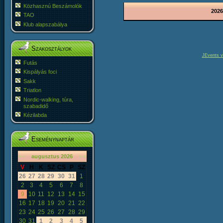
Közhasznú Beszámolók
2026
TAO
Klub alapszabálya
Szakosztályok
JEvents v
Futás
Kispályás foci
Sakk
Triatlon
Nordic-walking, túra,
szabadidő
Kézilabda
Eseménynaptár
«
<
augusztus
2026
>
»
V
H
K
SZ
CS
P
SZ
26
27
28
29
30
31
1
2
3
4
5
6
7
8
9
10
11
12
13
14
15
16
17
18
19
20
21
22
23
24
25
26
27
28
29
30
31
1
2
3
4
5