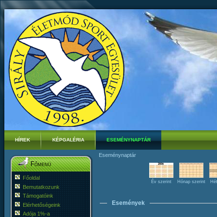
HÍREK
KÉPGALÉRIA
ESEMÉNYNAPTÁR
Eseménynaptár
Főmenü
Főoldal
Év szerint
Hónap szerint
Hét
Bemutatkozunk
Támogatóink
Események
Elérhetőségeink
Adója 1%-a