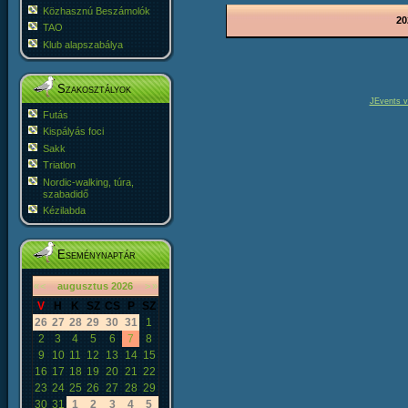
Közhasznú Beszámolók
20
TAO
Klub alapszabálya
Szakosztályok
JEvents v
Futás
Kispályás foci
Sakk
Triatlon
Nordic-walking, túra,
szabadidő
Kézilabda
Eseménynaptár
«
<
augusztus
2026
>
»
V
H
K
SZ
CS
P
SZ
26
27
28
29
30
31
1
2
3
4
5
6
7
8
9
10
11
12
13
14
15
16
17
18
19
20
21
22
23
24
25
26
27
28
29
30
31
1
2
3
4
5