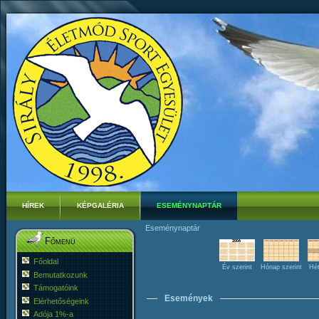
HÍREK
KÉPGALÉRIA
ESEMÉNYNAPTÁR
Eseménynaptár
Főmenü
Főoldal
Év szerint
Hónap szerint
Hét
Bemutatkozunk
Támogatóink
Események
Elérhetőségeink
Adója 1%-a