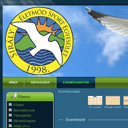
HÍREK
KÉPGALÉRIA
ESEMÉNYNAPTÁR
Eseménynaptár
Főmenü
Főoldal
Év szerint
Hónap szerint
Hét
Bemutatkozunk
Támogatóink
Események
Elérhetőségeink
Adója 1%-a