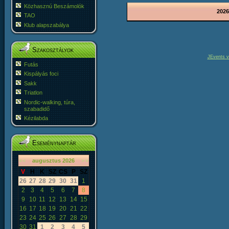
Közhasznú Beszámolók
2026
TAO
Klub alapszabálya
Szakosztályok
JEvents v
Futás
Kispályás foci
Sakk
Triatlon
Nordic-walking, túra,
szabadidő
Kézilabda
Eseménynaptár
«
<
augusztus
2026
>
»
V
H
K
SZ
CS
P
SZ
26
27
28
29
30
31
1
2
3
4
5
6
7
8
9
10
11
12
13
14
15
16
17
18
19
20
21
22
23
24
25
26
27
28
29
30
31
1
2
3
4
5