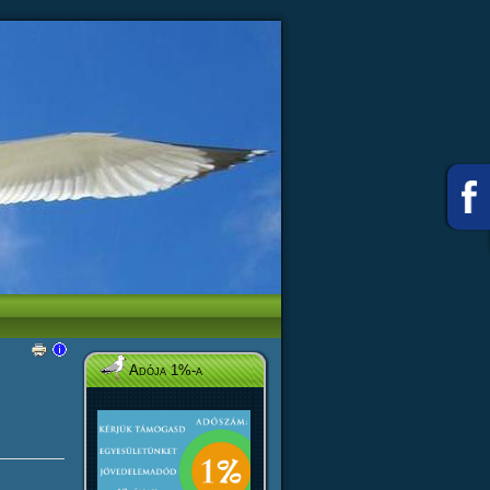
Adója 1%-a