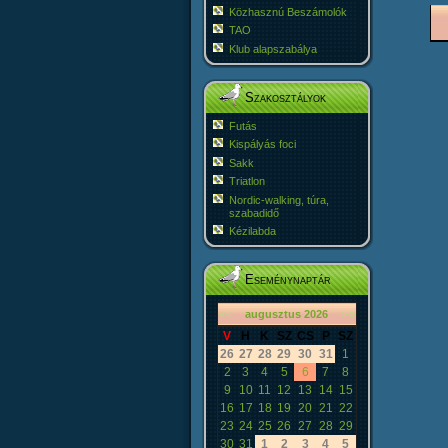
Közhasznú Beszámolók
TAO
Klub alapszabálya
Szakosztályok
Futás
Kispályás foci
Sakk
Triatlon
Nordic-walking, túra,
szabadidő
Kézilabda
Eseménynaptár
«
<
augusztus
2026
>
»
V
H
K
SZ
CS
P
SZ
26
27
28
29
30
31
1
2
3
4
5
6
7
8
9
10
11
12
13
14
15
16
17
18
19
20
21
22
23
24
25
26
27
28
29
30
31
1
2
3
4
5