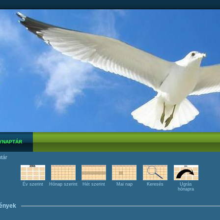
YNAPTÁR
tár
Év szerint
Hónap szerint
Hét szerint
Mai nap
Keresés
Ugrás
hónapra
ények