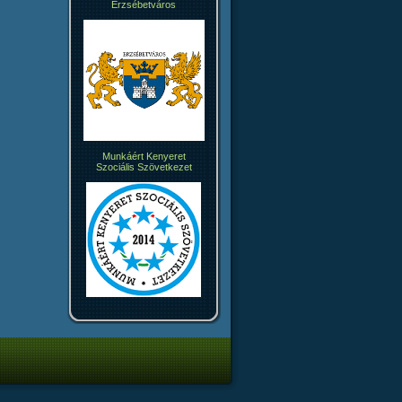
Erzsébetváros
Munkáért Kenyeret
Szociális Szövetkezet