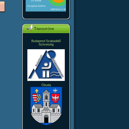
Támogatóink
Budapesti Szabadidő
Szövetség
Óbuda