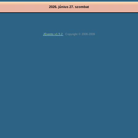
2026. június 27. szombat
JEvents v1.5.2
Copyright © 2006-2009