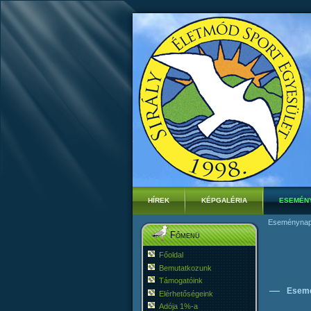
HÍREK
KÉPGALÉRIA
ESEMÉN
Eseménynap
Főmenü
Főoldal
Bemutatkozunk
Támogatóink
Esem
Elérhetőségeink
Adója 1%-a