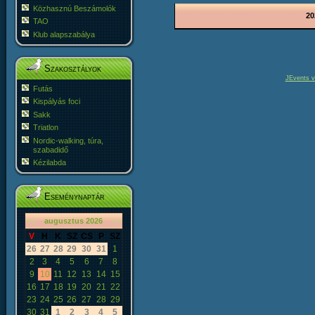
Közhasznú Beszámolók
20
TAO
Klub alapszabálya
Szakosztályok
JEvents v
Futás
Kispályás foci
Sakk
Triatlon
Nordic-walking, túra,
szabadidő
Kézilabda
Eseménynaptár
«
<
augusztus
2026
>
»
V
H
K
SZ
CS
P
SZ
26
27
28
29
30
31
1
2
3
4
5
6
7
8
9
10
11
12
13
14
15
16
17
18
19
20
21
22
23
24
25
26
27
28
29
30
31
1
2
3
4
5