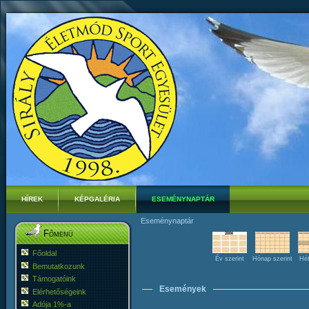
HÍREK
KÉPGALÉRIA
ESEMÉNYNAPTÁR
Eseménynaptár
Főmenü
Főoldal
Év szerint
Hónap szerint
Hét
Bemutatkozunk
Támogatóink
Események
Elérhetőségeink
Adója 1%-a