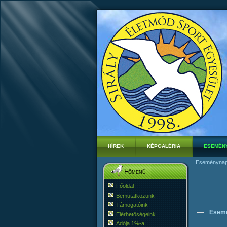
HÍREK
KÉPGALÉRIA
ESEMÉN
Eseménynap
Főmenü
Főoldal
Bemutatkozunk
Támogatóink
Esem
Elérhetőségeink
Adója 1%-a