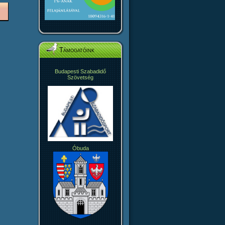
Támogatóink
Budapesti Szabadidő
Szövetség
Óbuda