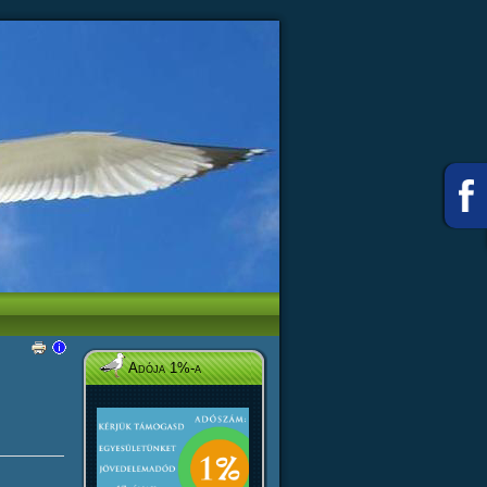
Adója 1%-a