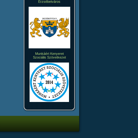
Erzsébetváros
Munkáért Kenyeret
Szociális Szövetkezet