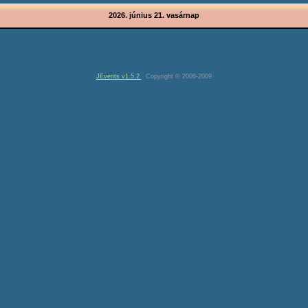
2026. június 21. vasárnap
JEvents v1.5.2
Copyright © 2006-2009