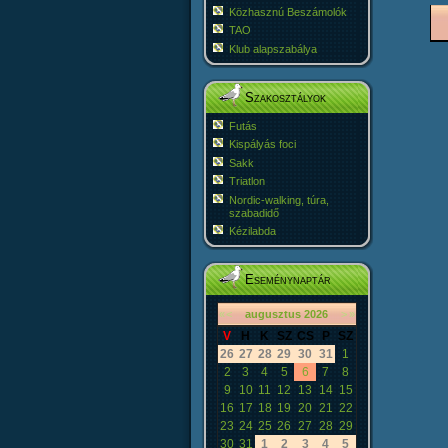
Közhasznú Beszámolók
TAO
Klub alapszabálya
Szakosztályok
Futás
Kispályás foci
Sakk
Triatlon
Nordic-walking, túra,
szabadidő
Kézilabda
Eseménynaptár
«
<
augusztus
2026
>
»
V
H
K
SZ
CS
P
SZ
26
27
28
29
30
31
1
2
3
4
5
6
7
8
9
10
11
12
13
14
15
16
17
18
19
20
21
22
23
24
25
26
27
28
29
30
31
1
2
3
4
5