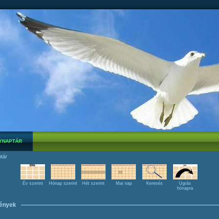
YNAPTÁR
tár
Év szerint
Hónap szerint
Hét szerint
Mai nap
Keresés
Ugrás
hónapra
ények