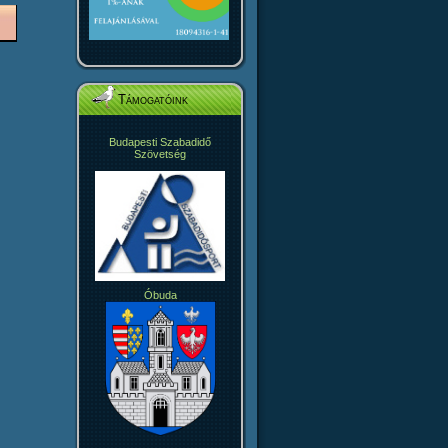
Támogatóink
Budapesti Szabadidő
Szövetség
Óbuda