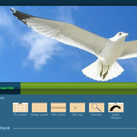
YNAPTÁR
tár
Év szerint
Hónap szerint
Hét szerint
Mai nap
Keresés
Ugrás
hónapra
ények