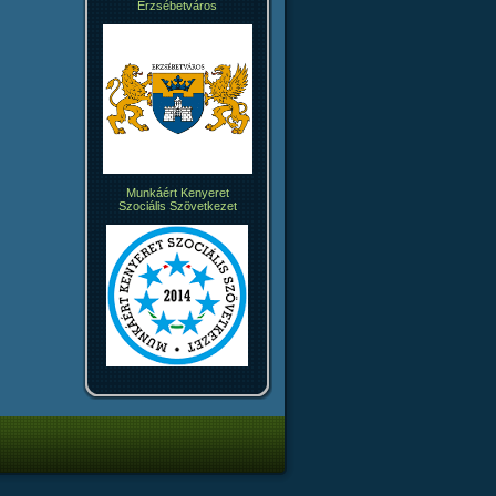
Erzsébetváros
Munkáért Kenyeret
Szociális Szövetkezet