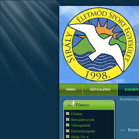
HÍREK
KÉPGALÉRIA
ESEMÉN
Eseménynap
Főmenü
Főoldal
Bemutatkozunk
Támogatóink
Esem
Elérhetőségeink
Adója 1%-a