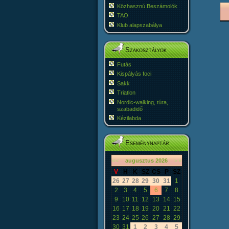
Közhasznú Beszámolók
TAO
Klub alapszabálya
Szakosztályok
Futás
Kispályás foci
Sakk
Triatlon
Nordic-walking, túra,
szabadidő
Kézilabda
Eseménynaptár
«
<
augusztus
2026
>
»
V
H
K
SZ
CS
P
SZ
26
27
28
29
30
31
1
2
3
4
5
6
7
8
9
10
11
12
13
14
15
16
17
18
19
20
21
22
23
24
25
26
27
28
29
30
31
1
2
3
4
5