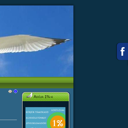
Adója 1%-a