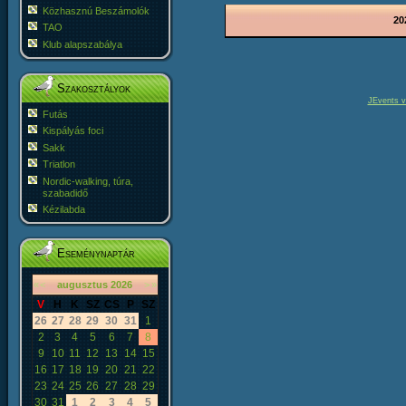
Közhasznú Beszámolók
20
TAO
Klub alapszabálya
Szakosztályok
JEvents v
Futás
Kispályás foci
Sakk
Triatlon
Nordic-walking, túra,
szabadidő
Kézilabda
Eseménynaptár
«
<
augusztus
2026
>
»
V
H
K
SZ
CS
P
SZ
26
27
28
29
30
31
1
2
3
4
5
6
7
8
9
10
11
12
13
14
15
16
17
18
19
20
21
22
23
24
25
26
27
28
29
30
31
1
2
3
4
5