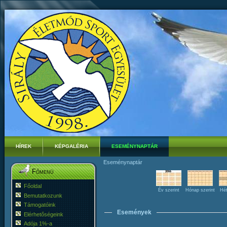
HÍREK
KÉPGALÉRIA
ESEMÉNYNAPTÁR
Eseménynaptár
Főmenü
Főoldal
Év szerint
Hónap szerint
Hét
Bemutatkozunk
Támogatóink
Események
Elérhetőségeink
Adója 1%-a