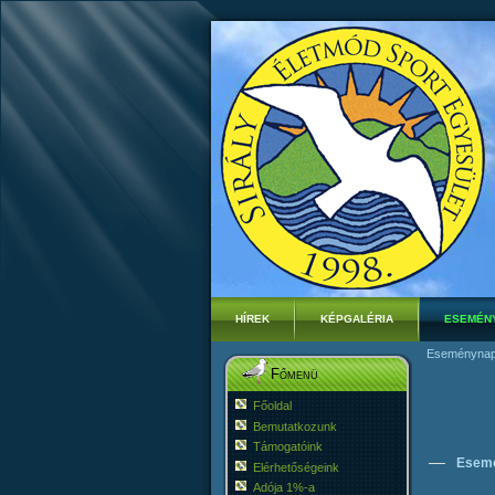
HÍREK
KÉPGALÉRIA
ESEMÉN
Eseménynap
Főmenü
Főoldal
Bemutatkozunk
Támogatóink
Esem
Elérhetőségeink
Adója 1%-a