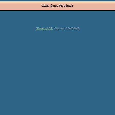
2026. június 05. péntek
JEvents v1.5.2
Copyright © 2006-2009