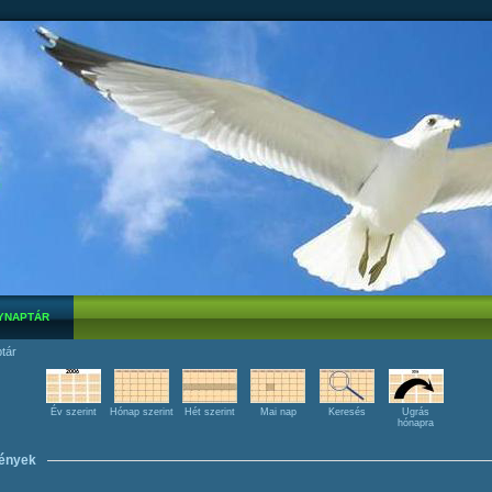
YNAPTÁR
tár
Év szerint
Hónap szerint
Hét szerint
Mai nap
Keresés
Ugrás
hónapra
ények