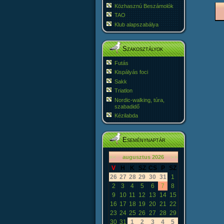
Közhasznú Beszámolók
TAO
Klub alapszabálya
Szakosztályok
Futás
Kispályás foci
Sakk
Triatlon
Nordic-walking, túra,
szabadidő
Kézilabda
Eseménynaptár
«
<
augusztus
2026
>
»
V
H
K
SZ
CS
P
SZ
26
27
28
29
30
31
1
2
3
4
5
6
7
8
9
10
11
12
13
14
15
16
17
18
19
20
21
22
23
24
25
26
27
28
29
30
31
1
2
3
4
5