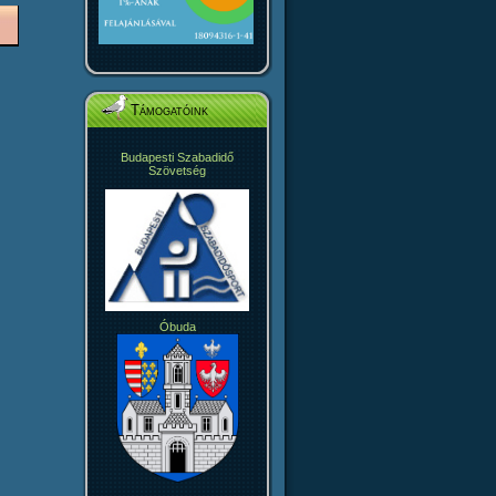
Támogatóink
Budapesti Szabadidő
Szövetség
Óbuda