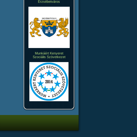
Erzsébetváros
Munkáért Kenyeret
Szociális Szövetkezet