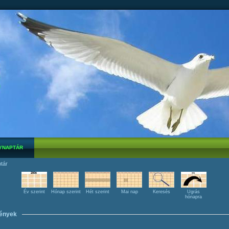
YNAPTÁR
tár
Év szerint
Hónap szerint
Hét szerint
Mai nap
Keresés
Ugrás
hónapra
ények