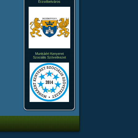
Erzsébetváros
Munkáért Kenyeret
Szociális Szövetkezet