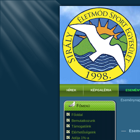
HÍREK
KÉPGALÉRIA
ESEMÉN
Eseménynap
Főmenü
Főoldal
Bemutatkozunk
Támogatóink
Esem
Elérhetőségeink
Adója 1%-a