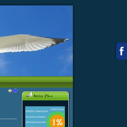
Adója 1%-a