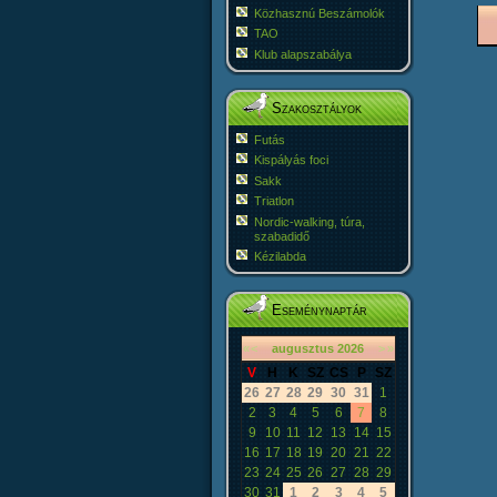
Közhasznú Beszámolók
TAO
Klub alapszabálya
Szakosztályok
Futás
Kispályás foci
Sakk
Triatlon
Nordic-walking, túra,
szabadidő
Kézilabda
Eseménynaptár
«
<
augusztus
2026
>
»
V
H
K
SZ
CS
P
SZ
26
27
28
29
30
31
1
2
3
4
5
6
7
8
9
10
11
12
13
14
15
16
17
18
19
20
21
22
23
24
25
26
27
28
29
30
31
1
2
3
4
5