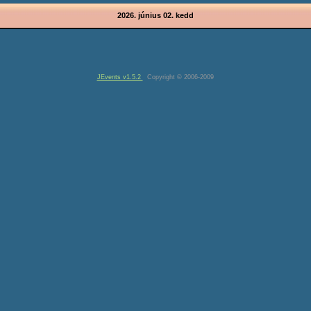
2026. június 02. kedd
JEvents v1.5.2
Copyright © 2006-2009