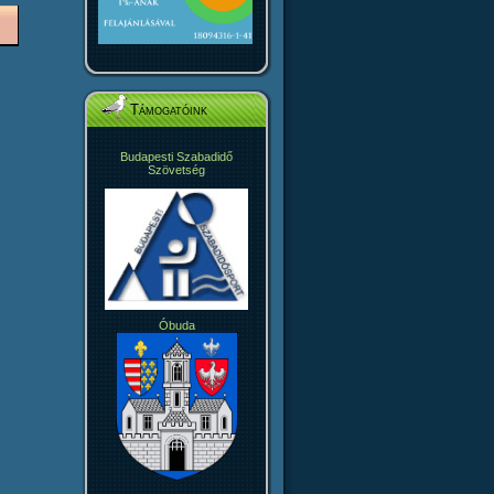
Támogatóink
Budapesti Szabadidő
Szövetség
Óbuda