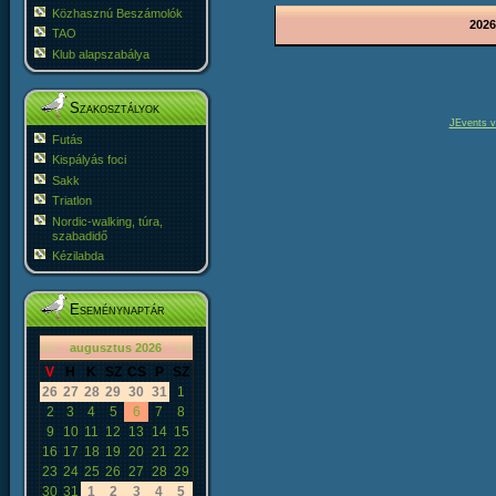
Közhasznú Beszámolók
2026
TAO
Klub alapszabálya
Szakosztályok
JEvents v
Futás
Kispályás foci
Sakk
Triatlon
Nordic-walking, túra,
szabadidő
Kézilabda
Eseménynaptár
«
<
augusztus
2026
>
»
V
H
K
SZ
CS
P
SZ
26
27
28
29
30
31
1
2
3
4
5
6
7
8
9
10
11
12
13
14
15
16
17
18
19
20
21
22
23
24
25
26
27
28
29
30
31
1
2
3
4
5