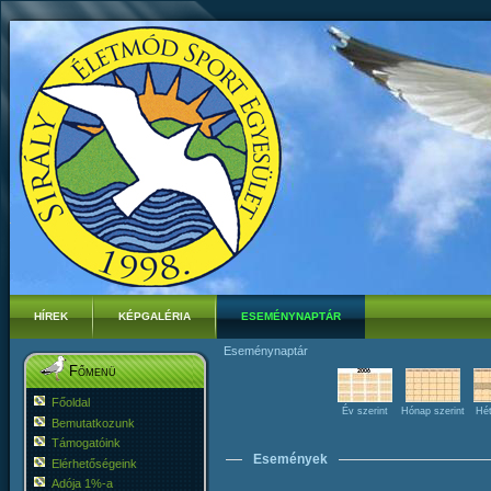
HÍREK
KÉPGALÉRIA
ESEMÉNYNAPTÁR
Eseménynaptár
Főmenü
Főoldal
Év szerint
Hónap szerint
Hét
Bemutatkozunk
Támogatóink
Események
Elérhetőségeink
Adója 1%-a