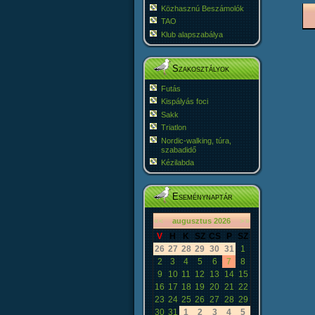
Közhasznú Beszámolók
TAO
Klub alapszabálya
Szakosztályok
Futás
Kispályás foci
Sakk
Triatlon
Nordic-walking, túra,
szabadidő
Kézilabda
Eseménynaptár
«
<
augusztus
2026
>
»
V
H
K
SZ
CS
P
SZ
26
27
28
29
30
31
1
2
3
4
5
6
7
8
9
10
11
12
13
14
15
16
17
18
19
20
21
22
23
24
25
26
27
28
29
30
31
1
2
3
4
5