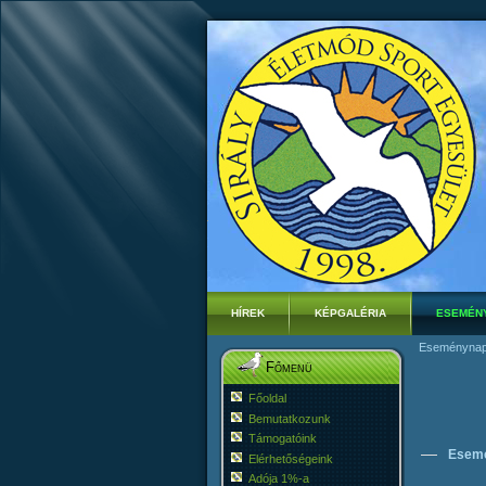
HÍREK
KÉPGALÉRIA
ESEMÉN
Eseménynap
Főmenü
Főoldal
Bemutatkozunk
Támogatóink
Esem
Elérhetőségeink
Adója 1%-a