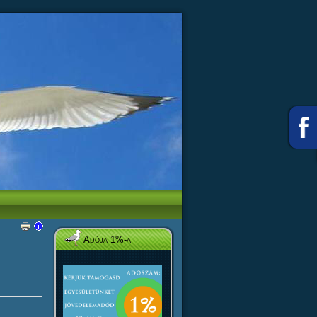
Adója 1%-a