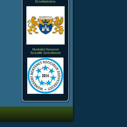
Erzsébetváros
Munkáért Kenyeret
Szociális Szövetkezet