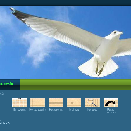
YNAPTÁR
tár
Év szerint
Hónap szerint
Hét szerint
Mai nap
Keresés
Ugrás
hónapra
ények