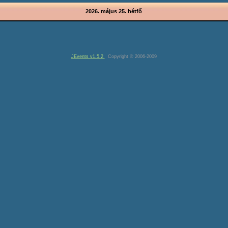
2026. május 25. hétfő
JEvents v1.5.2
Copyright © 2006-2009