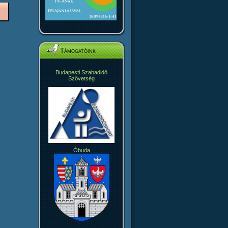
Támogatóink
Budapesti Szabadidő
Szövetség
Óbuda