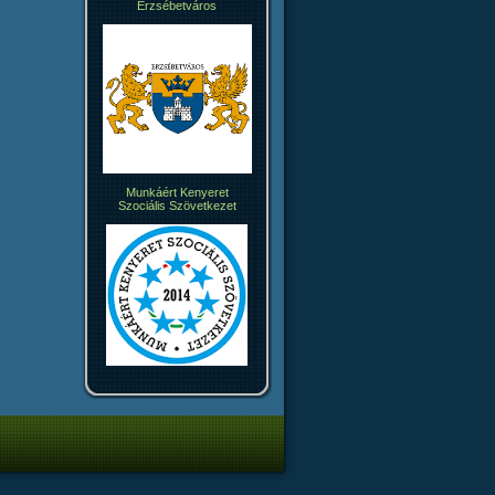
Erzsébetváros
Munkáért Kenyeret
Szociális Szövetkezet