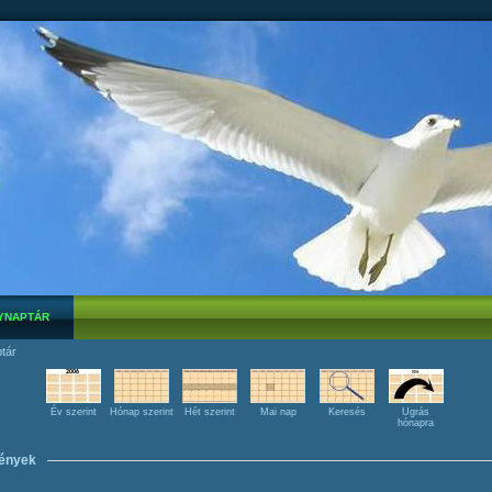
YNAPTÁR
tár
Év szerint
Hónap szerint
Hét szerint
Mai nap
Keresés
Ugrás
hónapra
ények