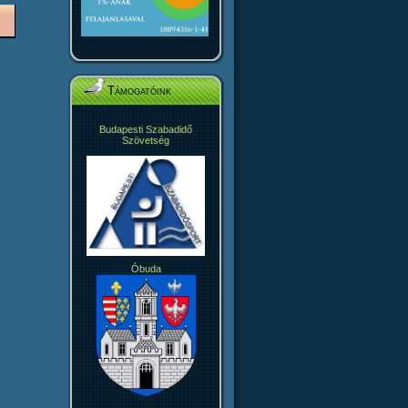
Támogatóink
Budapesti Szabadidő
Szövetség
Óbuda