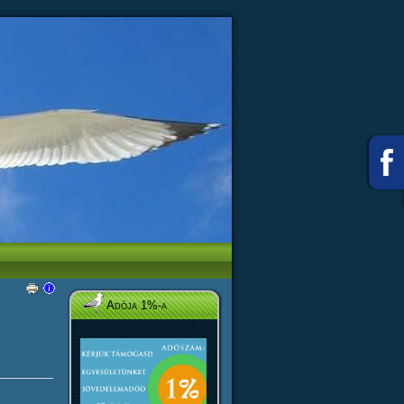
Adója 1%-a