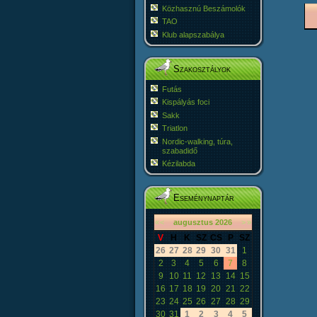
Közhasznú Beszámolók
TAO
Klub alapszabálya
Szakosztályok
Futás
Kispályás foci
Sakk
Triatlon
Nordic-walking, túra,
szabadidő
Kézilabda
Eseménynaptár
«
<
augusztus
2026
>
»
V
H
K
SZ
CS
P
SZ
26
27
28
29
30
31
1
2
3
4
5
6
7
8
9
10
11
12
13
14
15
16
17
18
19
20
21
22
23
24
25
26
27
28
29
30
31
1
2
3
4
5