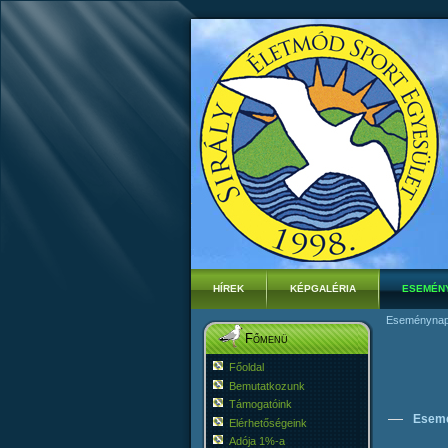
HÍREK
KÉPGALÉRIA
ESEMÉN
Eseménynap
Főmenü
Főoldal
Bemutatkozunk
Támogatóink
Esem
Elérhetőségeink
Adója 1%-a