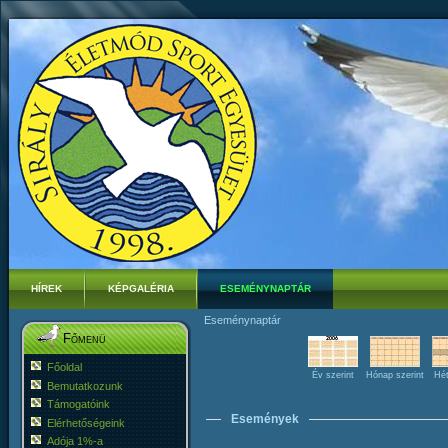
HÍREK
KÉPGALÉRIA
ESEMÉNYNAPTÁR
Eseménynaptár
Főmenü
Főoldal
Év szerint
Hónap szerint
Hét
Bemutatkozunk
Támogatóink
Események
Elérhetőségeink
Adója 1%-a