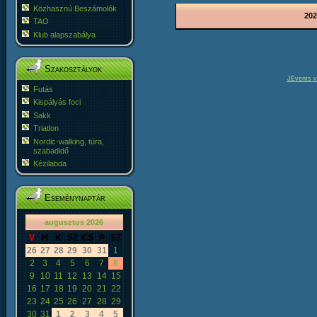
Közhasznú Beszámolók
202
TAO
Klub alapszabálya
Szakosztályok
JEvents v
Futás
Kispályás foci
Sakk
Triatlon
Nordic-walking, túra,
szabadidő
Kézilabda
Eseménynaptár
«
<
augusztus
2026
>
»
V
H
K
SZ
CS
P
SZ
26
27
28
29
30
31
1
2
3
4
5
6
7
8
9
10
11
12
13
14
15
16
17
18
19
20
21
22
23
24
25
26
27
28
29
30
31
1
2
3
4
5