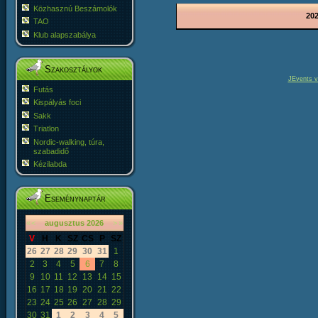
Közhasznú Beszámolók
202
TAO
Klub alapszabálya
Szakosztályok
JEvents v
Futás
Kispályás foci
Sakk
Triatlon
Nordic-walking, túra,
szabadidő
Kézilabda
Eseménynaptár
«
<
augusztus
2026
>
»
V
H
K
SZ
CS
P
SZ
26
27
28
29
30
31
1
2
3
4
5
6
7
8
9
10
11
12
13
14
15
16
17
18
19
20
21
22
23
24
25
26
27
28
29
30
31
1
2
3
4
5