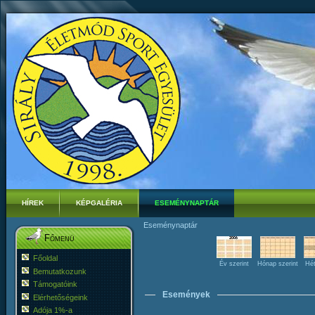
HÍREK
KÉPGALÉRIA
ESEMÉNYNAPTÁR
Eseménynaptár
Főmenü
Főoldal
Év szerint
Hónap szerint
Hét
Bemutatkozunk
Támogatóink
Események
Elérhetőségeink
Adója 1%-a