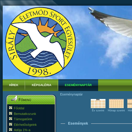
HÍREK
KÉPGALÉRIA
ESEMÉNYNAPTÁR
Eseménynaptár
Főmenü
Főoldal
Év szerint
Hónap szerint
Hét
Bemutatkozunk
Támogatóink
Események
Elérhetőségeink
Adója 1%-a