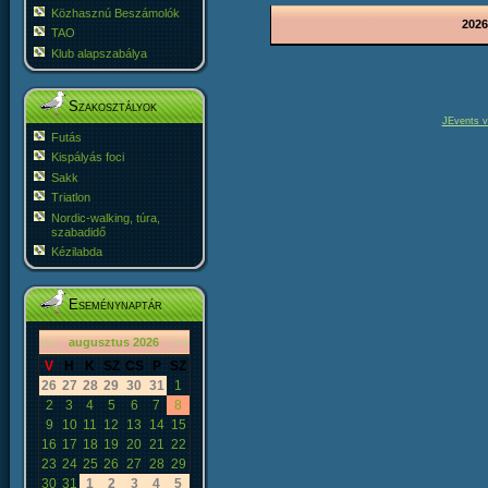
Közhasznú Beszámolók
2026
TAO
Klub alapszabálya
Szakosztályok
JEvents v
Futás
Kispályás foci
Sakk
Triatlon
Nordic-walking, túra,
szabadidő
Kézilabda
Eseménynaptár
«
<
augusztus
2026
>
»
V
H
K
SZ
CS
P
SZ
26
27
28
29
30
31
1
2
3
4
5
6
7
8
9
10
11
12
13
14
15
16
17
18
19
20
21
22
23
24
25
26
27
28
29
30
31
1
2
3
4
5