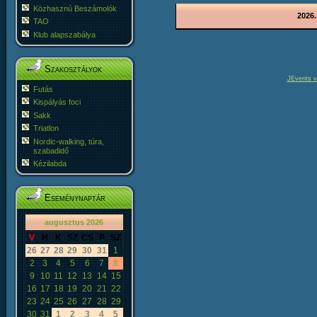
Közhasznú Beszámolók
2026.
TAO
Klub alapszabálya
Szakosztályok
JEvents v
Futás
Kispályás foci
Sakk
Triatlon
Nordic-walking, túra,
szabadidő
Kézilabda
Eseménynaptár
«
<
augusztus
2026
>
»
V
H
K
SZ
CS
P
SZ
26
27
28
29
30
31
1
2
3
4
5
6
7
8
9
10
11
12
13
14
15
16
17
18
19
20
21
22
23
24
25
26
27
28
29
30
31
1
2
3
4
5