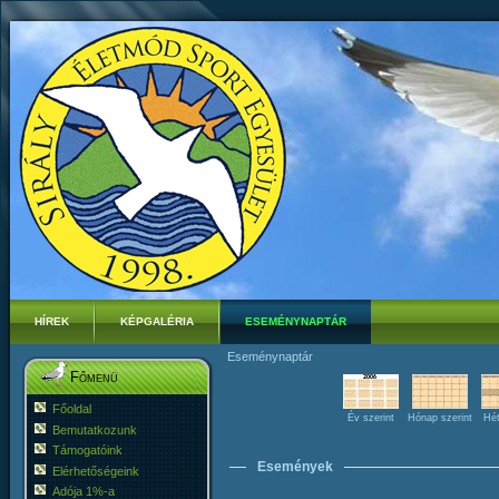
HÍREK
KÉPGALÉRIA
ESEMÉNYNAPTÁR
Eseménynaptár
Főmenü
Főoldal
Év szerint
Hónap szerint
Hét
Bemutatkozunk
Támogatóink
Események
Elérhetőségeink
Adója 1%-a