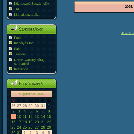
Közhasznú Beszámolók
2025.
TAO
Klub alapszabálya
Szakosztályok
JEvents v
Futás
Kispályás foci
Sakk
Triatlon
Nordic-walking, túra,
szabadidő
Kézilabda
Eseménynaptár
«
<
augusztus
2026
>
»
V
H
K
SZ
CS
P
SZ
26
27
28
29
30
31
1
2
3
4
5
6
7
8
9
10
11
12
13
14
15
16
17
18
19
20
21
22
23
24
25
26
27
28
29
30
31
1
2
3
4
5