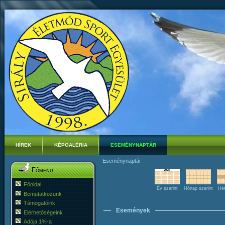
HÍREK
KÉPGALÉRIA
ESEMÉNYNAPTÁR
Eseménynaptár
Főmenü
Főoldal
Év szerint
Hónap szerint
Hét
Bemutatkozunk
Támogatóink
Események
Elérhetőségeink
Adója 1%-a