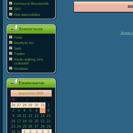
Közhasznú Beszámolók
202
TAO
Klub alapszabálya
Szakosztályok
JEvents v
Futás
Kispályás foci
Sakk
Triatlon
Nordic-walking, túra,
szabadidő
Kézilabda
Eseménynaptár
«
<
augusztus
2026
>
»
V
H
K
SZ
CS
P
SZ
26
27
28
29
30
31
1
2
3
4
5
6
7
8
9
10
11
12
13
14
15
16
17
18
19
20
21
22
23
24
25
26
27
28
29
30
31
1
2
3
4
5