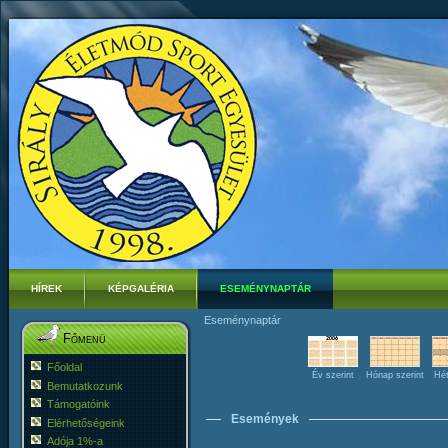
HÍREK
KÉPGALÉRIA
ESEMÉNYNAPTÁR
Eseménynaptár
Főmenü
Főoldal
Év szerint
Hónap szerint
Hét
Bemutatkozunk
Támogatóink
Események
Elérhetőségeink
Adója 1%-a