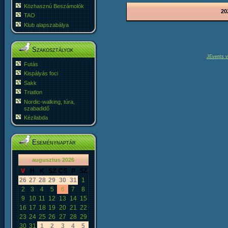
Közhasznú Beszámolók
20
TAO
Klub alapszabálya
Szakosztályok
JEvents v
Futás
Kispályás foci
Sakk
Triatlon
Nordic-walking, túra,
szabadidő
Kézilabda
Eseménynaptár
«
<
augusztus
2026
>
»
V
H
K
SZ
CS
P
SZ
26
27
28
29
30
31
1
2
3
4
5
6
7
8
9
10
11
12
13
14
15
16
17
18
19
20
21
22
23
24
25
26
27
28
29
30
31
1
2
3
4
5