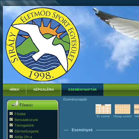
HÍREK
KÉPGALÉRIA
ESEMÉNYNAPTÁR
Eseménynaptár
Főmenü
Főoldal
Év szerint
Hónap szerint
Hét
Bemutatkozunk
Támogatóink
Események
Elérhetőségeink
Adója 1%-a