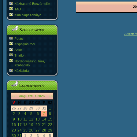
Közhasznú Beszámolók
20
TAO
Klub alapszabálya
Szakosztályok
JEvents v
Futás
Kispályás foci
Sakk
Triatlon
Nordic-walking, túra,
szabadidő
Kézilabda
Eseménynaptár
«
<
augusztus
2026
>
»
V
H
K
SZ
CS
P
SZ
26
27
28
29
30
31
1
2
3
4
5
6
7
8
9
10
11
12
13
14
15
16
17
18
19
20
21
22
23
24
25
26
27
28
29
30
31
1
2
3
4
5