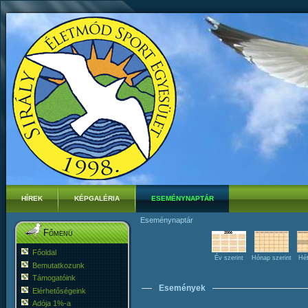
HÍREK
KÉPGALÉRIA
ESEMÉNYNAPTÁR
Eseménynaptár
Főmenü
Főoldal
Év szerint
Hónap szerint
Hét
Bemutatkozunk
Támogatóink
Események
Elérhetőségeink
Adója 1%-a