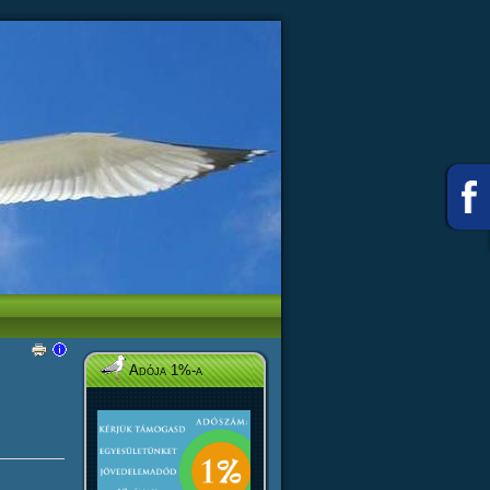
Adója 1%-a