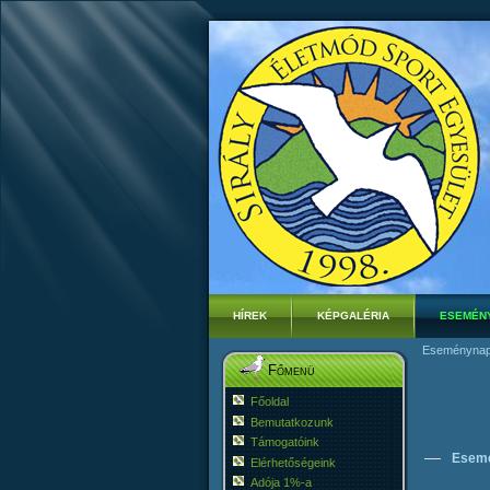
HÍREK
KÉPGALÉRIA
ESEMÉN
Eseménynap
Főmenü
Főoldal
Bemutatkozunk
Támogatóink
Esem
Elérhetőségeink
Adója 1%-a