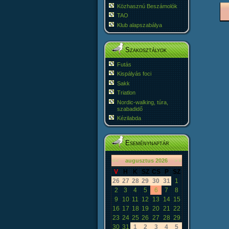
Közhasznú Beszámolók
TAO
Klub alapszabálya
Szakosztályok
Futás
Kispályás foci
Sakk
Triatlon
Nordic-walking, túra,
szabadidő
Kézilabda
Eseménynaptár
«
<
augusztus
2026
>
»
V
H
K
SZ
CS
P
SZ
26
27
28
29
30
31
1
2
3
4
5
6
7
8
9
10
11
12
13
14
15
16
17
18
19
20
21
22
23
24
25
26
27
28
29
30
31
1
2
3
4
5