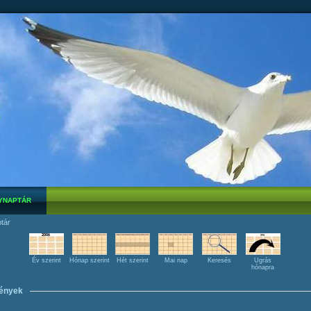
YNAPTÁR
tár
Év szerint
Hónap szerint
Hét szerint
Mai nap
Keresés
Ugrás
hónapra
ények