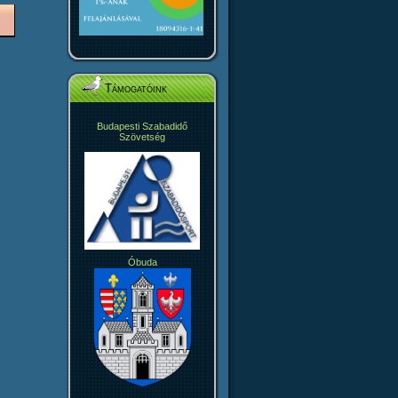
Támogatóink
Budapesti Szabadidő
Szövetség
Óbuda