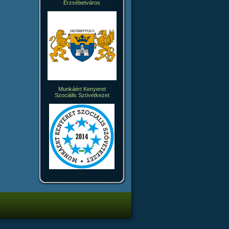
Erzsébetváros
Munkáért Kenyeret
Szociális Szövetkezet